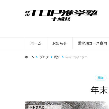
コ
ン
テ
ン
ツ
へ
ホーム
お知らせ
通常期コース案内
ス
キ
>
>
>
ホーム
ブログ
周知
年末ごあいさつ
ッ
プ
(Enter
を
周知
押
年末
す)