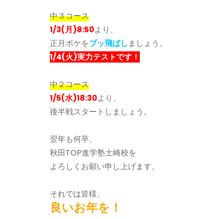
中３コース
1/3(月)8:50
より、
正月ボケを
ブッ飛ばし
ましょう。
1/4(火)実力テストです！
中２コース
1/5(水)18:30
より、
後半戦スタートしましょう。
翌年も何卒、
秋田TOP進学塾土崎校を
よろしくお願い申し上げます。
それでは皆様、
良いお年を！