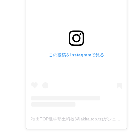
この投稿をInstagramで見る
秋田TOP進学塾土崎校(@akita.top.tz)がシェアした投稿