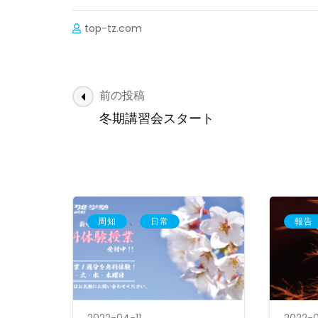
top-tz.com
投
前の投稿
稿
冬期講習会スタート
ナ
ビ
ゲ
ー
シ
、
周知
日常
報告
ョ
ン