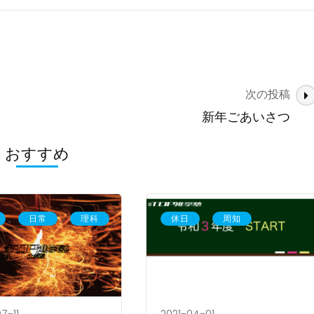
次の投稿
新年ごあいさつ
おすすめ
、
、
、
日常
理科
休日
周知