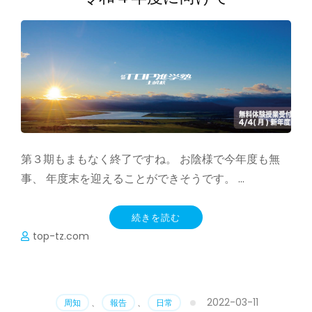
第３期もまもなく終了ですね。 お陰様で今年度も無
事、 年度末を迎えることができそうです。 …
続きを読む
top-tz.com
2022-03-11
周知
、
報告
、
日常