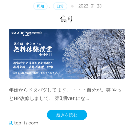
2022-01-23
周知
、
日常
焦り
年始からドタバダしてます。 ・・・自分が。笑 やっ
とHP改修しまして、 第3期ver.にな …
続きを読む
top-tz.com