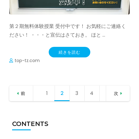
第２期無料体験授業 受付中です！ お気軽にご連絡く
ださい！ ・・・と宣伝はさておき。 ほと …
続きを読む
top-tz.com
投
1
固定
2
固定
3
固定
4
固定
前
次
稿
の
ペー
ペー
ペー
ペー
ペ
ー
CONTENTS
ジ
ジ
ジ
ジ
ジ