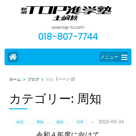
コ
ン
テ
www.top-tz.com
ン
018-807-7744
ツ
へ
ス
メニュー
キ
ッ
>
>
(ページ 2)
ホーム
ブログ
周知
プ
(Enter
カテゴリー:
周知
を
押
す)
2022-03-24
休日
、
周知
、
報告
、
日常
令和４年度に向けて