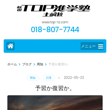
コ
ン
テ
www.top-tz.com
ン
018-807-7744
ツ
へ
ス
メニュー
キ
ッ
>
>
>
ホーム
ブログ
周知
予習か復習か。
プ
(Enter
2022-05-23
周知
、
日常
を
押
予習か復習か。
す)