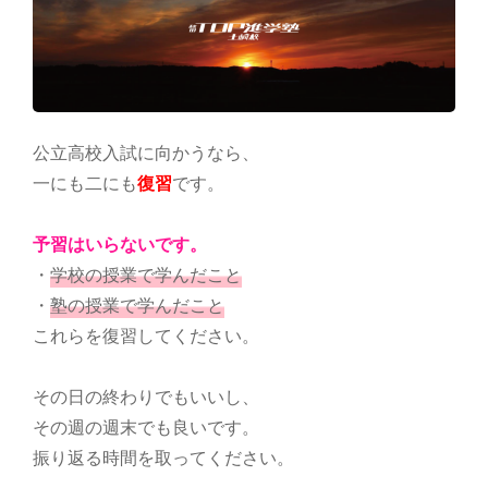
公立高校入試に向かうなら、
一にも二にも
復習
です。
予習はいらないです。
・
学校の授業で学んだこと
・
塾の授業で学んだこと
これらを復習してください。
その日の終わりでもいいし、
その週の週末でも良いです。
振り返る時間を取ってください。