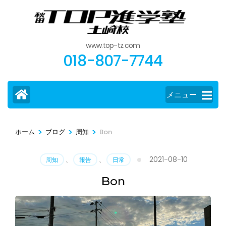
コ
ン
テ
www.top-tz.com
ン
018-807-7744
ツ
へ
ス
メニュー
キ
ッ
>
>
>
ホーム
ブログ
周知
Bon
プ
(Enter
2021-08-10
周知
、
報告
、
日常
を
押
Bon
す)